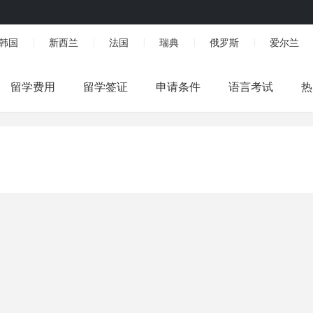
韩国
新西兰
法国
瑞典
俄罗斯
爱尔兰
|
|
|
|
|
留学费用
留学签证
申请条件
语言考试
热