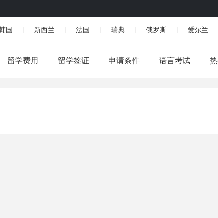
韩国
新西兰
法国
瑞典
俄罗斯
爱尔兰
|
|
|
|
|
留学费用
留学签证
申请条件
语言考试
热