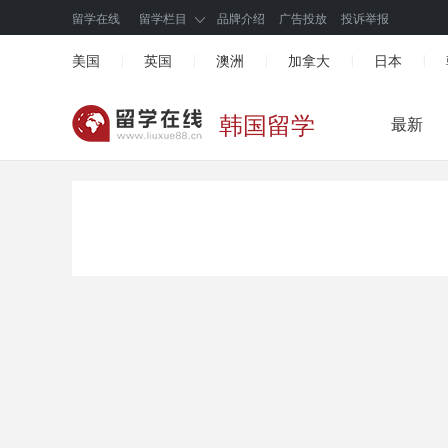
留学在线
留学栏目
品牌介绍
广告投放
投诉举报
美国
英国
澳洲
加拿大
日本
|
|
|
|
|
韩国留学
最新