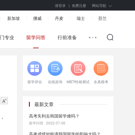
请登录
|
免费注册
网站导航
新加坡
挪威
丹麦
瑞士
芬兰
|
|
|
|
|
门专业
留学问答
行前准备
留学评估
在线咨询
MBTI性格测试
全真模考
最新文章
高考失利去韩国留学难吗？
力，
留学问答 · 2022-07-06
高考成绩对申请韩国留学的影响大吗？