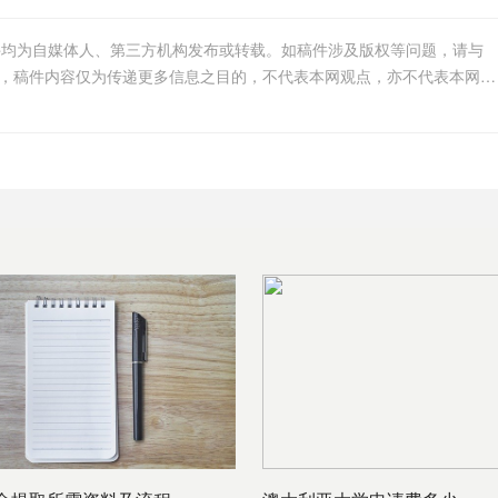
件均为自媒体人、第三方机构发布或转载。如稿件涉及版权等问题，请与
我们联系删除或处理，客服邮箱756005163@qq.com，稿件内容仅为传递更多信息之目的，不代表本网观点，亦不代表本网站赞同