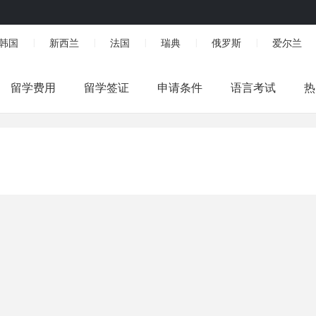
韩国
新西兰
法国
瑞典
俄罗斯
爱尔兰
|
|
|
|
|
留学费用
留学签证
申请条件
语言考试
热