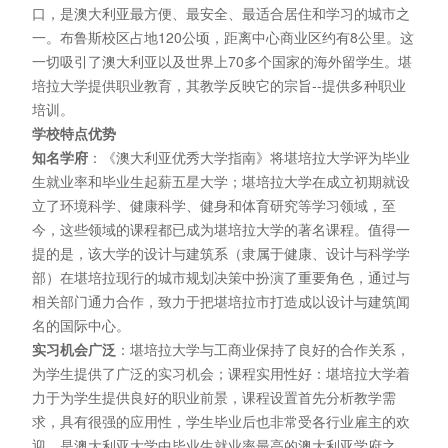
口，是澳大利亚最方便、最安全、最适合居住和学习的城市之
一。布鲁斯校区占地120公顷，距离中心商业区约有8公里。这
一切吸引了澳大利亚以及世界上70多个国家的海外留学生。堪
培拉大学提供职业教育，其教学反映它的宗旨--提供多种职业
培训。
学校特点优势
知名学府
：《澳大利亚优秀大学指南》将堪培拉大学评为毕业
生就业率和毕业生起薪五星大学；堪培拉大学在成立初期就设
立了环境科学、健康科学、健身和体育研究等学习领域，至
今，这些领域的课程都已成为堪培拉大学的著名课程。值得一
提的是，该大学的设计与建筑系（隶属于健康、设计与科学学
部）在堪培拉现行的城市规划决策中扮演了重要角色，通过与
相关部门通力合作，致力于把堪培拉市打造成以设计与建筑闻
名的国际中心。
实习机会广泛
：堪培拉大学与工商业保持了良好的合作关系，
为学生提供了广泛的实习机会；课程实用性好：堪培拉大学着
力于为学生提供良好的职业前景，课程设置首先分析教学需
求，具有很强的应用性，学生毕业后也非常受各行业雇主的欢
迎，是澳大利亚大学中毕业生就业率最高的澳大利亚学府之