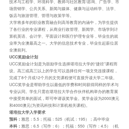
技术与工程学、环境科学、教师与社区教育/咨询、广告学、市
场营销学、公共关系、新闻与媒体、健康与运动科学、法学、
饭店与旅游管理、管理与政策学等。
大学将多年的职业教育融合到高等教育的内涵中，为学生提供
了各行业的专业课程，从商业行政管理、新闻学、市场学到计
算机英语、会计学、平面设计和医疗护理专业等，毕业生的就
业率为全澳最高之一。大学的信息技术专业，毕业生起薪位居
全澳前列。
UCC奖励金计划
UCC奖励金计划是为鼓励学生选择堪培拉大学的“捷径”课程而
设。高三或高三以上的学生可以选择任何一项文凭连接课程，
完成了8个月或12个月的文凭课程便可直接升读大学二年级。
UCC奖学金是帮助学生以最低的学费和时间获得同样的学术与
专业认同。学生只需在堪培拉大学合作伙伴机构举办的教育展
中接受简单的面试，即可申请该奖学金。奖学金设为2000澳元
和4000澳元(为资讯科技和计算机相关课程)。
堪培拉大学入学要求
预科：
雅思：5.5；托福：525（机试：195）；高中毕业
本科：
雅思：6.5（写作：6）；托福：550（写作：4.5）（机