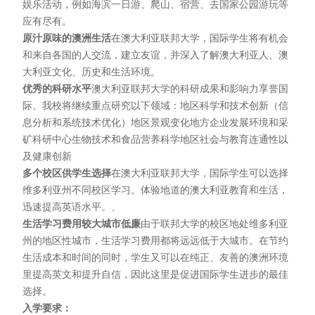
娱乐活动，例如海滨一日游、爬山、宿营、去国家公园游玩等
应有尽有。
原汁原味的澳洲生活
在澳大利亚联邦大学，国际学生将有机会
和来自各国的人交流，建立友谊，并深入了解澳大利亚人、澳
大利亚文化、历史和生活环境。
优秀的科研水平
澳大利亚联邦大学的科研成果和影响力享誉国
际。我校将继续重点研究以下领域：地区科学和技术创新（信
息分析和系统技术优化）地区景观变化地方企业发展环境和采
矿科研中心生物技术和食品营养科学地区社会与教育连通性以
及健康创新
多个校区供学生选择
在澳大利亚联邦大学，国际学生可以选择
维多利亚州不同校区学习。体验地道的澳大利亚教育和生活，
迅速提高英语水平。、
生活学习费用较大城市低廉
由于联邦大学的校区地处维多利亚
州的地区性城市，生活学习费用都将远远低于大城市。在节约
生活成本和时间的同时，学生又可以在纯正、友善的澳洲环境
里提高英文和提升自信，因此这里是促进国际学生进步的最佳
选择。
入学要求：