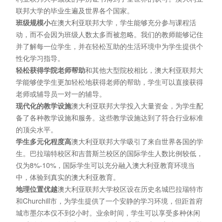
联邦大学的毕业生遍及世界各个国家。
班级规模小
在澳大利亚联邦大学，学生能够充分参与课程活
动，而不会因为班级人数太多而被忽略。我们的教师能够记住
并了解每一位学生，并在轻松互助的生活环境中为学生提供个
性化学习指导。
轻松获得学院老师帮助
和其他大型院校相比，澳大利亚联邦大
学能够使学生更加轻松地获得老师的帮助，学生可以直接获得
老师或辅导员一对一的辅导。
现代化的教学设施
澳大利亚联邦大学投入大量资金，为学生配
备了各种教学设施和服务。这些教学设施达到了符合行业标准
的顶尖水平。
学生多元化程度高
澳大利亚联邦大学吸引了来自世界各国的学
生。巴拉瑞特校区和吉普斯兰校区的国际学生人数比例较低，
仅为8%-10%，国际学生可以充分融入澳大利亚教育环境当
中，体验到真实的澳大利亚教育。
地理位置优越
澳大利亚联邦大学校区设在历史名城巴拉瑞特市
和Churchill市，为学生提供了一个安静的学习环境，但距首府
城市墨尔本仅不到2小时。业余时间，学生可以享受多种休闲