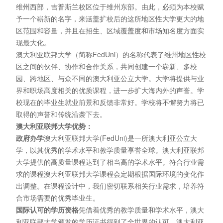
维州西部，吉普斯兰校区位于维州东部。由此，必须为本校赋
予一个崭新的名字，来涵盖扩校后的这所地区性大学更大的地
区范围和容量，并且在招生、区域覆盖度和市场知名度方面实
现最大化。
澳大利亚联邦大学（简称FedUni）的名称代表了维州地区性校
区之间的伙伴、协作和合作关系，共同创建一个崭新、多校
园、跨地区、与众不同的澳大利亚公立大学。大学将提供与业
界和职场高度相关的优质课程，进一步扩大海内外的声誉。学
校现在的毕业生就业前景和反馈非常好。学校将不懈努力将已
取得的声誉和传统沿袭下去。
澳大利亚联邦大学优势：
政府办学
澳大利亚联邦大学(FedUni)是一所澳大利亚公立大
学，以其优秀的学术水平和教学质量享誉全球。澳大利亚联邦
大学提供的高质量课程达到了相当高的学术水平。符合行业需
求的课程澳大利亚联邦大学课程会定期根据国际环境的变化作
出调整。在课程设计中，我们密切联系相关行业需求，培养符
合市场需要的优秀毕业生。
国际认可的学历资格
凭借着优秀的教学质量和学术水平，澳大
利亚联邦大学颁发的学历证书得到了全世界的认可。澳大利亚