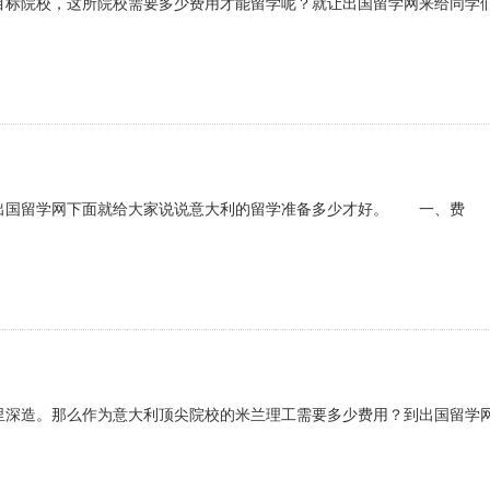
目标院校，这所院校需要多少费用才能留学呢？就让出国留学网来给同学
出国留学网下面就给大家说说意大利的留学准备多少才好。 一、费
里深造。那么作为意大利顶尖院校的米兰理工需要多少费用？到出国留学