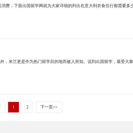
活消费，下面出国留学网就为大家详细的列出在意大利衣食住行都需要多
此外，米兰更是作为热门留学目的地而被人所知。说到出国留学，最受大
页
1
2
下一页>>