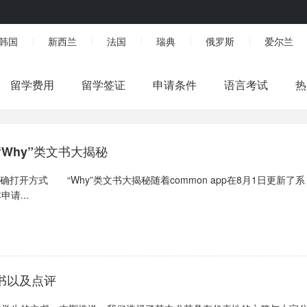
韩国
新西兰
法国
瑞典
俄罗斯
爱尔兰
|
|
|
|
|
留学费用
留学签证
申请条件
语言考试
热
Why”类文书大揭秘
开方式 “Why”类文书大揭秘随着common app在8月1日更新了系
请...
文书以及点评