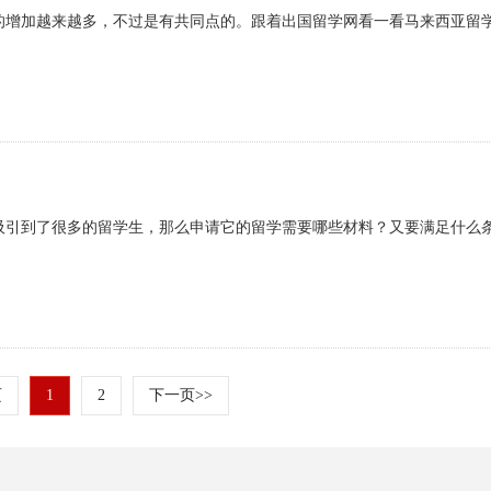
的增加越来越多，不过是有共同点的。跟着出国留学网看一看马来西亚留
吸引到了很多的留学生，那么申请它的留学需要哪些材料？又要满足什么
页
1
2
下一页>>