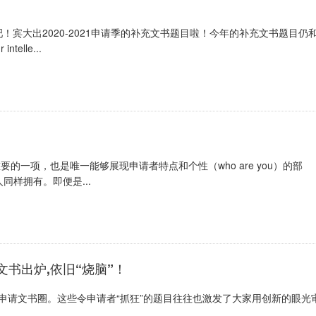
吧！宾大出2020-2021申请季的补充文书题目啦！今年的补充文书题目仍
telle...
的一项，也是唯一能够展现申请者特点和个性（who are you）的部
样拥有。即便是...
新文书出炉,依旧“烧脑”！
科申请文书圈。这些令申请者“抓狂”的题目往往也激发了大家用创新的眼光