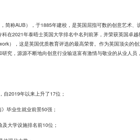
rnemouth，简称AUB），于1885年建校，是英国屈指可数的创意艺术、
专科在2021年泰晤士英国大学排名中名列前茅，并荣获英国卓越
ce Framework），这是英国优质教育评选的最高荣誉。作为英国顶尖的
和研究，源源不断地向创意行业输送富有激情与敬业的从业人员
，自2019年以来上升了17位；
南》毕业生就业前景50强；
经验及大学设施排名前10位；