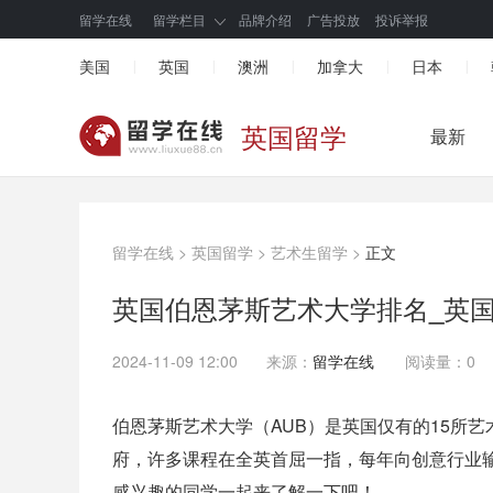
留学在线
留学栏目
品牌介绍
广告投放
投诉举报
美国
英国
澳洲
加拿大
日本
|
|
|
|
|
英国留学
最新
留学在线
>
英国留学
>
艺术生留学
>
正文
英国伯恩茅斯艺术大学排名_英
2024-11-09 12:00
来源：
留学在线
阅读量：0
伯恩茅斯艺术大学（AUB）是英国仅有的15所
府，许多课程在全英首屈一指，每年向创意行业
感兴趣的同学一起来了解一下吧！