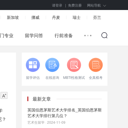
请登录
|
免费注册
网站导航
新加坡
挪威
丹麦
瑞士
芬兰
|
|
|
|
|
门专业
留学问答
行前准备
留学评估
在线咨询
MBTI性格测试
全真模考
最新文章
英国伯恩茅斯艺术大学排名_英国伯恩茅斯
学
艺术大学排行第几位？
呢？
艺术生留学 · 2024-11-09