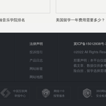
翰音乐学院排名
美国留学一年费用需要多少？
法律声明
冀ICP备15012938号-
投诉指引
©2022 All Rights
产品日志
郑重声明：本平台仅
载文章、数据仅供参
网站标签
险自担，留学选择需
网站地图
中国互联网
网络110
360网
举报中心
报警服务
安全检