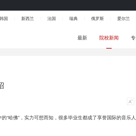
韩国
新西兰
法国
瑞典
俄罗斯
爱尔兰
|
|
|
|
|
最新
院校新闻
专
绍
的“哈佛”，实力可想而知，很多毕业生都成了享誉国际的音乐人
。