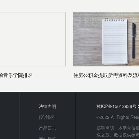
翰音乐学院排名
住房公积金提取所需资料及流
法律声明
冀ICP备15012938号-
投诉指引
©2022 All Rights
产品日志
郑重声明：本平台仅
载文章、数据仅供参
网站标签