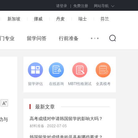
请登录
|
免费注册
网站导航
新加坡
挪威
丹麦
瑞士
芬兰
|
|
|
|
|
门专业
留学问答
行前准备
留学评估
在线咨询
MBTI性格测试
全真模考
最新文章
高考成绩对申请韩国留学的影响大吗？
功与
材料准备 · 2022-07-05
韩国留学对成绩单的开具有哪些要求？