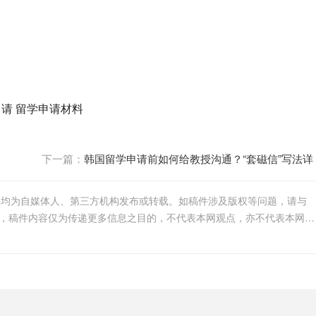
申请
留学申请材料
下一篇：
韩国留学申请前如何给教授沟通？“套磁信”写法详
解
件均为自媒体人、第三方机构发布或转载。如稿件涉及版权等问题，请与
我们联系删除或处理，客服邮箱756005163@qq.com，稿件内容仅为传递更多信息之目的，不代表本网观点，亦不代表本网站赞同