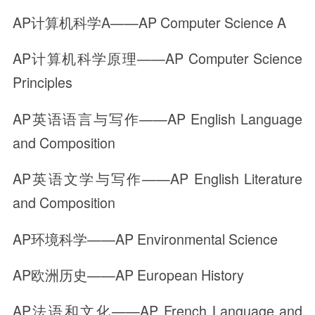
AP计算机科学A——AP Computer Science A
AP计算机科学原理——AP Computer Science
Principles
AP英语语言与写作——AP English Language
and Composition
AP英语文学与写作——AP English Literature
and Composition
AP环境科学——AP Environmental Science
AP欧洲历史——AP European History
AP法语和文化——AP French Language and