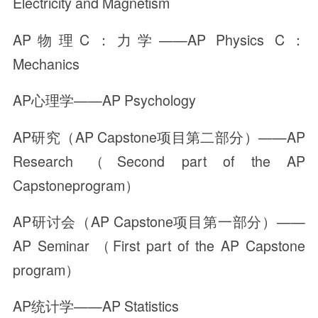
Electricity and Magnetism
AP物理C：力学——AP Physics C：
Mechanics
AP心理学——AP Psychology
AP研究（AP Capstone项目第二部分）——AP
Research （Second part of the AP
Capstoneprogram）
AP研讨会（AP Capstone项目第一部分）——
AP Seminar （First part of the AP Capstone
program）
AP统计学——AP Statistics