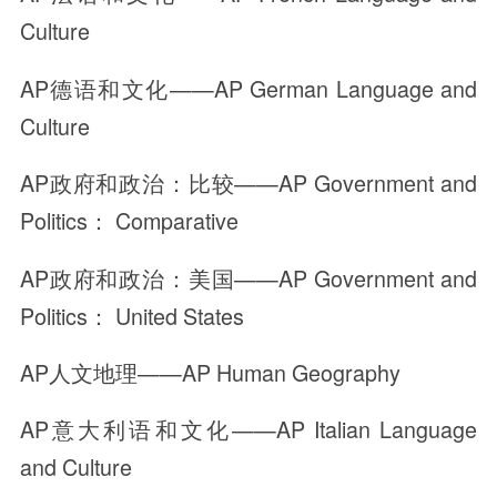
Culture
AP德语和文化——AP German Language and
Culture
AP政府和政治：比较——AP Government and
Politics： Comparative
AP政府和政治：美国——AP Government and
Politics： United States
AP人文地理——AP Human Geography
AP意大利语和文化——AP Italian Language
and Culture