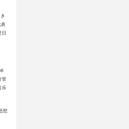
、き
代表
是日
66
行管
音乐
还想