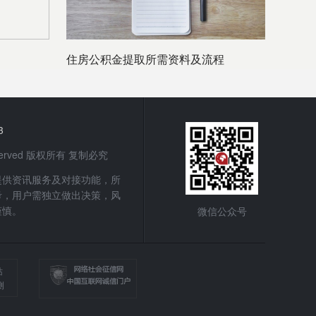
住房公积金提取所需资料及流程
3
 Reserved 版权所有 复制必究
提供资讯服务及对接功能，所
考，用户需独立做出决策，风
谨慎。
微信公众号
站
测