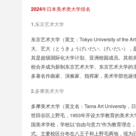
2024年日本美术类大学排名
1.东京艺术大学
东京艺术大学（英文：Tokyo University o
大、艺大（とうきょうげいだい、げいだい），
其是超级国际化大学计划、亚洲校园成员。其前身是
校合并成为新制东京艺术大学。东京艺术大学的
多著名作曲家、演奏家、指挥家，美术学部也诞
2.多摩美术大学
多摩美术大学（英文名：Tama Art Univer
世田谷区上野毛，1953年开设大学教育的美术
国美术学校，学校以“自由与意力”作为教育理念
式。主要校区分布在八王子和上野毛两地，现为