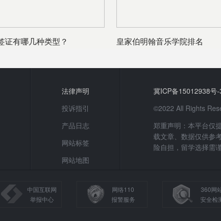
签证有哪几种类型？
皇家伯明翰音乐学院排名
法律声明
冀ICP备15012938号-
投诉指引
©2022 All Rights
产品日志
郑重声明：本平台仅
载文章、数据仅供参
网站标签
险自担，留学选择需
网站地图
中国互联网
网络110
360网
举报中心
报警服务
安全检