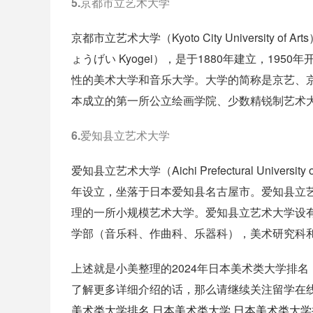
5.京都市立艺术大学
京都市立艺术大学（Kyoto City University 
ょうげい Kyogei），是于1880年建立，1
性的美术大学和音乐大学。大学的简称是京艺、
本成立的第一所公立绘画学院、少数精锐制艺术
6.爱知县立艺术大学
爱知县立艺术大学（Aichi Prefectural Univers
年设立，坐落于日本爱知县名古屋市。爱知县立
理的一所小规模艺术大学。爱知县立艺术大学设
学部（音乐科、作曲科、乐器科），美术研究科
上述就是小美整理的2024年日本美术类大学排
了解更多详细介绍的话，那么请继续关注留学在
美术类大学排名
日本美术类大学
日本美术类大学