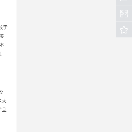
建校于
美
本
项
设
术大
并且