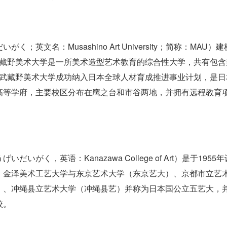
文名：Musashino Art University；简称：MAU）
。武藏野美术大学是一所美术造型艺术教育的综合性大学，共有包含
年）武藏野美术大学成功纳入日本全球人材育成推进事业计划，是日
高等学府，主要校区分布在鹰之台和市谷两地，并拥有远程教育
く，英语：Kanazawa College of Art）是于1955年
。金泽美术工艺大学与东京艺术大学（东京艺大）、京都市立艺
）、冲绳县立艺术大学（冲绳县艺）并称为日本国公立五艺大，
校。