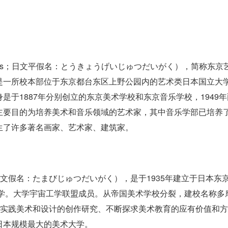
f the Arts；日文平假名：とうきょうげいじゅつだいがく），简称东京
是一所校本部位于东京都台东区上野公园内的艺术类日本国立大
于1887年分别创立的东京美术学校和东京音乐学校，1949年
主要目的为培养美术和音乐领域的艺术家，其中音乐学部已培养
生了许多著名画家、艺术家、建筑家。
sity，日文假名：たまびじゅつだいがく），是于1935年建立于日本东
大学。大学宇宙工学联盟成员。从帝国美术学校分裂，建校名称多
，实践美术和设计的创作研究、不断探求美术教育的应有价值和方
日本规模最大的美术大学。