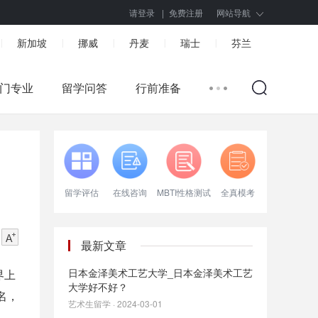
请登录
|
免费注册
网站导航
新加坡
挪威
丹麦
瑞士
芬兰
|
|
|
|
|
门专业
留学问答
行前准备
留学评估
在线咨询
MBTI性格测试
全真模考
最新文章
日本金泽美术工艺大学_日本金泽美术工艺
界上
大学好不好？
名
，
艺术生留学 · 2024-03-01