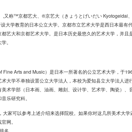
of Arts）,又称™京都艺大、®京艺大（きょうとげいだい Kyotogeidai
950年开设大学教育的日本公立大学。京都市立艺术大学是西日本最有
京都艺大和京都艺术大学。是日本历史最悠久的艺术大学，并且
大学。
ity of Fine Arts and Music）是日本一所著名的公立艺术大学，于19
艺术大学不单独设置公立大学法人，本校为爱知县立大学法人进
有美术学部（日本画、油画、雕刻、设计学、艺术学、陶瓷）、
和音乐研究科。
名，大家可以参考上述介绍来选择院校。如果你对这几所美术大学
线官网。
排名