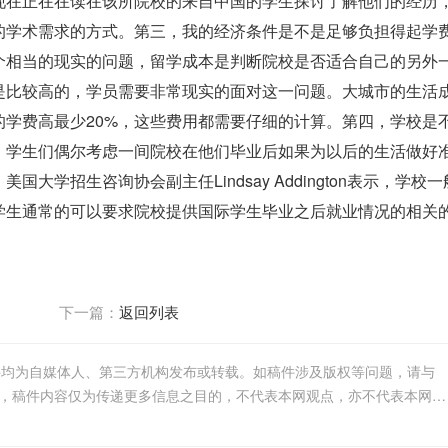
现在正在在读在该所院校的来自中国的学生探讨了解他们的经历
的学术需求的方式。
第三，我的经济条件是不是足够负担得起学
个相当的现实的问题，留学成本是判断院校是否适合自己的另外
是比较高的，学员需要非常现实的面对这一问题。大城市的生活
学费高最少20%，这些费用都需要仔细的计算。
第四，学校是
，学生们偶尔考虑一间院校在他们毕业后如果为以后的生活做好
学招生咨询协会副主任Lindsay Addington表示，学校一
学生通常的可以要求院校提供国际学生毕业之后就业情况的相关
下一篇：
返回列表
件均为自媒体人、第三方机构发布或转载。如稿件涉及版权等问题，请与
我们联系删除或处理，客服邮箱756005163@qq.com，稿件内容仅为传递更多信息之目的，不代表本网观点，亦不代表本网站赞同