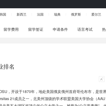
韩国
新西兰
法国
瑞典
俄罗斯
爱尔兰
|
|
|
|
|
留学费用
留学签证
申请条件
语言考试
热
业排名
ty），简称OSU，开设于1870年，地处美国俄亥俄州首府哥伦布市，是世
sitas 21成员之一，北美州顶级的学术联盟美国大学协会（AAU
。是北美五大湖区超顶尖的公立大学之一，被誉为“公立常青藤”。