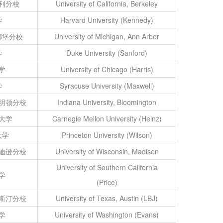
利分校
University of California, Berkeley
学
Harvard University (Kennedy)
娜堡分校
University of Michigan, Ann Arbor
学
Duke University (Sanford)
学
University of Chicago (Harris)
学
Syracuse University (Maxwell)
明顿分校
Indiana University, Bloomington
大学
Carnegie Mellon University (Heinz)
大学
Princeton University (Wilson)
迪逊分校
University of Wisconsin, Madison
University of Southern California
学
(Price)
斯汀分校
University of Texas, Austin (LBJ)
学
University of Washington (Evans)