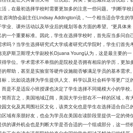
生活
，在最初选择学校时需要更加多的注意一些问题。“判断学校
协会副主任Lindsay Addington说，“一个相当适合学生的
于学业、课外活动以及毕业后的规划等各方面的希望。”更具体来
己的一个重要标准。因此，学生在选择学校时，首先应当多问自
需求吗？
当学生选择研究式大学或者研究式学院时，学生们首先
斯卫斯理大学副校长Djuana Young认为，这是最主要的一
获得学位。学术需求不单指的是院校是否拥有相应的学历，更加
要的帮助，甚至是实验室等硬件设施能否够满足学员的基本需求
目标，比如说选择为学生提供人文、科学以及社会科学等更广泛
。而是不是适应小班授课也决定了学生选择不同规模大小的学校
？
简而言之，美国地域辽阔，美国大学分部在不一样的区域，有
校园文化及其周围社区文化，该类文化也是学生在选择适合自己
的区域有亲朋好友，也会为学员在美国在读阶段里提供一定的倚
提供的课外机会也是判断大学是否合适的一个组成部分，这一些