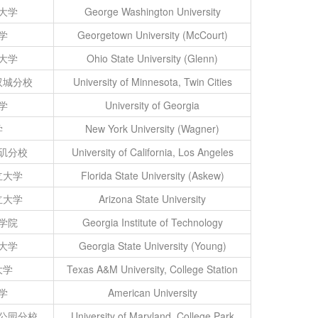
大学
George Washington University
学
Georgetown University (McCourt)
大学
Ohio State University (Glenn)
双城分校
University of Minnesota, Twin Cities
学
University of Georgia
学
New York University (Wagner)
矶分校
University of California, Los Angeles
立大学
Florida State University (Askew)
立大学
Arizona State University
学院
Georgia Institute of Technology
大学
Georgia State University (Young)
大学
Texas A&M University, College Station
学
American University
公园分校
University of Maryland, College Park