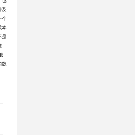
，也
费及
一个
成本
不是
准
般
的数