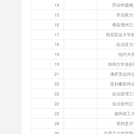
14
乔治华盛顿
15
乔治敦大
16
俄亥俄州立
17
明尼苏达大学
18
佐治亚大
19
纽约大
19
加州大学洛杉
21
佛罗里达州
22
亚利桑那州
22
佐治亚理工
22
佐治亚州立
22
德州农工
26
美利坚大
26
马里兰大学学院