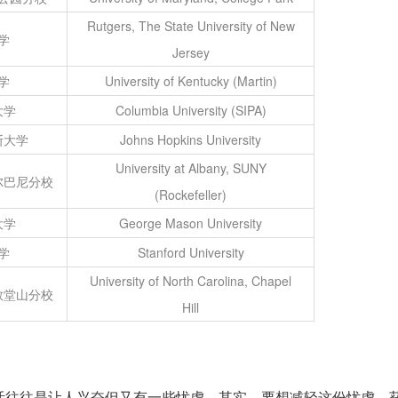
Rutgers, The State University of New
学
Jersey
学
University of Kentucky (Martin)
大学
Columbia University (SIPA)
斯大学
Johns Hopkins University
University at Albany, SUNY
尔巴尼分校
(Rockefeller)
大学
George Mason University
学
Stanford University
University of North Carolina, Chapel
教堂山分校
Hill
活往往是让人兴奋但又有一些忧虑。其实，要想减轻这份忧虑，