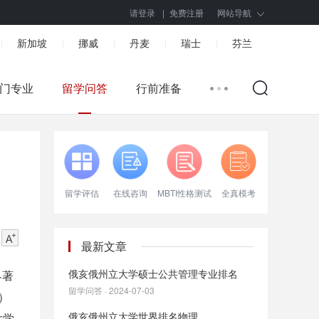
请登录
|
免费注册
网站导航
新加坡
挪威
丹麦
瑞士
芬兰
|
|
|
|
|
门专业
留学问答
行前准备
留学评估
在线咨询
MBTI性格测试
全真模考
最新文章
俄亥俄州立大学硕士公共管理专业排名
界著
留学问答 · 2024-07-03
）
俄亥俄州立大学世界排名物理
大学