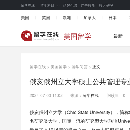
留学在线
留学栏目
品牌介绍
广告投放
投诉举报
美国
英国
澳洲
加拿大
日本
|
|
|
|
|
美国留学
最新
留学在线
>
美国留学
>
留学问答
>
正文
俄亥俄州立大学硕士公共管理专
2024-07-03 11:02
来源：
留学在线
阅读量：0
俄亥俄州立大学（Ohio State Universi
名研究类大学，国际一流的研究型大学联盟Univer
最早加入1916年的成员之一，及十大联盟成员