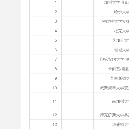
1
加州大学伯克
2
哈佛大
3
密歇根大学安
4
杜克大
5
芝加哥大
6
雪城大
7
印第安纳大学伯
8
卡耐基梅隆
9
普林斯顿
10
威斯康辛大学麦
11
南加州大
12
德克萨斯大学奥
12
华盛顿大