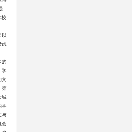
是
学校
己以
考虑
多的
。学
的文
。
第
大城
的学
仗与
机会